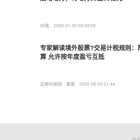
36氪
2026-01-30 03:49:09
专家解读境外股票?交易计税规则：
算 允许按年度盈亏互抵
证券时报网
曹晨
2025-08-05 21:44
关