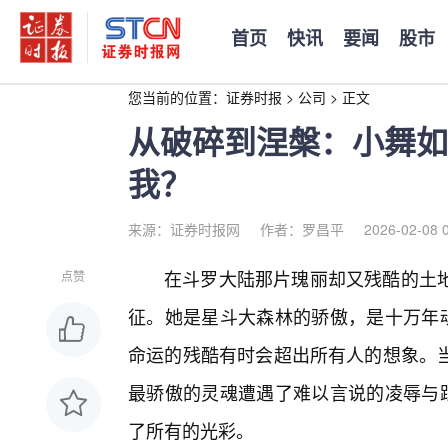
首页
快讯
要闻
股市
您当前的位置：
证券时报
>
公司
>
正文
从破碎到涅槃：小舞如
我？
来源：证券时报网
作者：罗昌平
2026-02-08 
在斗罗大陆那片瑰丽却又残酷的土
点赞
征。她是星斗大森林的骄傲，是十万年魂
命运的残酷有时会超出所有人的想象。当
最骄傲的灵魂遭遇了难以言说的凌辱与践
了所有的光彩。