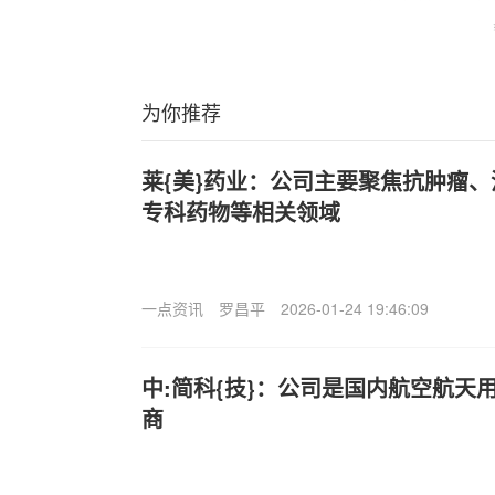
为你推荐
莱{美}药业：公司主要聚焦抗肿瘤
专科药物等相关领域
一点资讯
罗昌平
2026-01-24 19:46:09
中:简科{技}：公司是国内航空航天
商