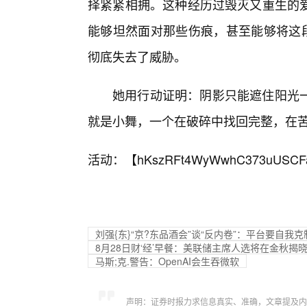
择紧紧相拥。这种经历过毁灭又重生的
能够坦然面对那些伤痕，甚至能够将这段
彻底失去了威胁。
她用行动证明：阴影只能遮住阳光
就是小舞，一个在破碎中找回完整，在
活动：【
hKszRFt4WyWwhC373uUSCF
刘强{东}“京?东品酒会”谈“反内卷”：平台要自我
8月28日财‘经’早餐：美联储主席人选将在金秋揭
马斯;克.警告：OpenAI会生吞微软
声明：证券时报力求信息真实、准确，文章提及内