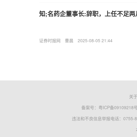
知;名药企董事长:辞职，上任不足两
证券时报网
曹晨
2025-08-05 21:44
关
备案号：
粤ICP备09109218
违法和不良信息举报电话：0755-83