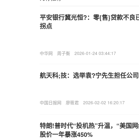
平安银行冀光恒?：零{售}贷款不良
拐点
中华网
周子衡
2026-01-24 03:44:17
航天科;技：选举袁?宁先生担任公
中国日报网
廖筱君
2026-02-02 16:20:17
特朗!普时代“投机热”升温，“美国网红券
股价一年暴涨450%