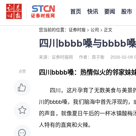
首页
快讯
要闻
股市
您当前的位置：
证券时报
>
公司
>
正文
四川bbbb嗓与bbb
来源：证券时报网
作者：周子衡
2026-02-08 
四川bbbb嗓：热情似火的邻家妹
点赞
四川，这片孕育了无数美食与美景
川的bbbb嗓，我们脑海中首先浮现的
的声音，就像夏日午后的一杯冰镇酸梅
人特有的直爽和火辣。