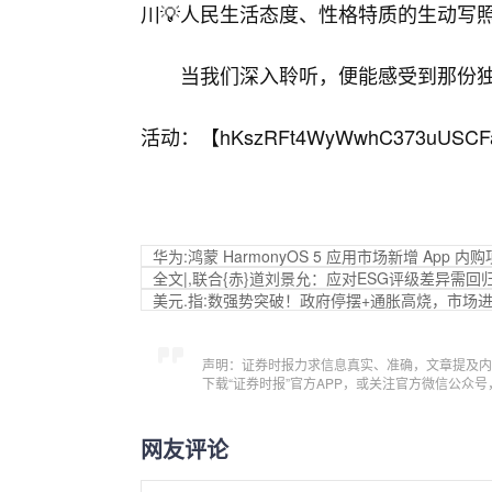
川💡人民生活态度、性格特质的生动写
当我们深入聆听，便能感受到那份
活动：【
hKszRFt4WyWwhC373uUSCF
华为:鸿蒙 HarmonyOS 5 应用市场新增 App
全文|,联合{赤}道刘景允：应对ESG评级差异需
美元.指:数强势突破！政府停摆+通胀高烧，市场进
声明：证券时报力求信息真实、准确，文章提及内
下载“证券时报”官方APP，或关注官方微信公众
网友评论