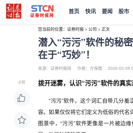
首页
快讯
要闻
股市
您当前的位置：
证券时报
>
公司
>
正文
潜入“污污”软件的秘
在于“巧妙”！
来源：证券时报网
作者：方保僑
2026-02-08 
拨开迷雾，认识“污污”软件的真实
点赞
“污污”软件，这个词汇自带几分羞
容。如果仅仅将它们定义为低俗的代名
图景中，“污污”软件更像是一片被边