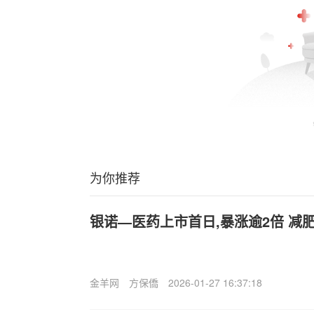
为你推荐
银诺—医药上市首日,暴涨逾2倍 减
金羊网
方保僑
2026-01-27 16:37:18