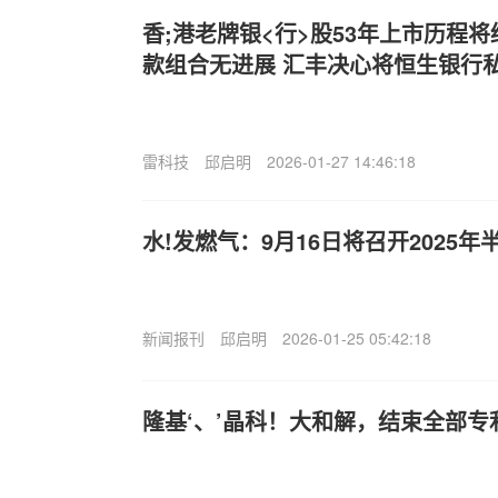
香;港老牌银<行>股53年上市历程
款组合无进展 汇丰决心将恒生银行
雷科技
邱启明
2026-01-27 14:46:18
水!发燃气：9月16日将召开2025
新闻报刊
邱启明
2026-01-25 05:42:18
隆基‘、’晶科！大和解，结束全部专